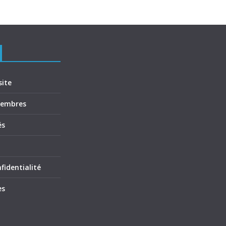
site
membres
és
fidentialité
es