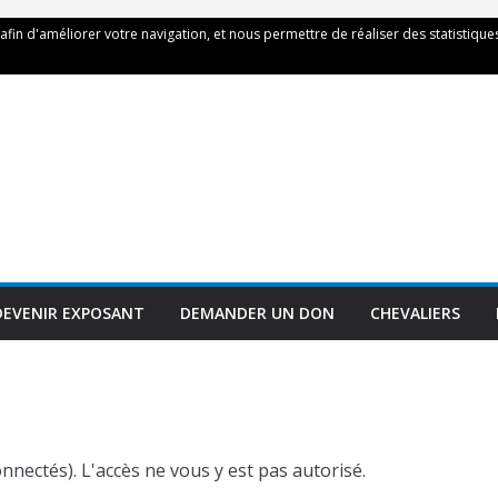
 afin d'améliorer votre navigation, et nous permettre de réaliser des statistiques
DEVENIR EXPOSANT
DEMANDER UN DON
CHEVALIERS
nnectés). L'accès ne vous y est pas autorisé.