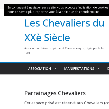
Skip
En continuant à naviguer sur ce site, vous acceptez l'utilisation de cookies
to
Pour en savoir plus, reportez-vous à la
politique de confidentialité
content
Les Chevaliers du
XXè Siècle
Association philanthropique et Carnavalesque, régie par la loi
1901
ASSOCIATION
MANIFESTATIONS
Parrainages Chevaliers
Cet espace privé est réservé aux Chevaliers (co