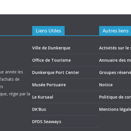
Liens Utiles
Autres liens
Ville de Dunkerque
Activités sur le 
Office de Tourisme
Annuaire des 
ue année les
Dunkerque Port Center
Groupes réserv
d’achats de
Musée Portuaire
Notice
es
ue, régie par la
Le Kursaal
Politique de con
DK'Bus
Mentions légal
DFDS Seaways