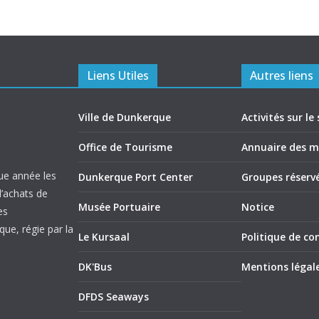
Liens Utiles
Autres liens
Ville de Dunkerque
Activités sur le 
Office de Tourisme
Annuaire des 
ue année les
Dunkerque Port Center
Groupes réserv
d’achats de
Musée Portuaire
Notice
es
ue, régie par la
Le Kursaal
Politique de con
DK'Bus
Mentions légal
DFDS Seaways