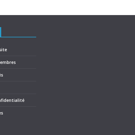
site
membres
és
fidentialité
es