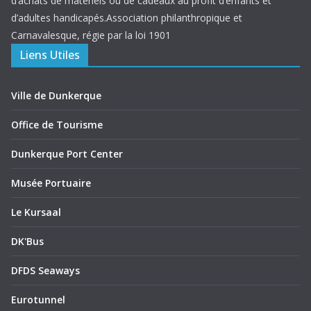
d’achats de matériels ou de cadeaux au profit d’enfants et
d’adultes handicapés.Association philanthropique et
Carnavalesque, régie par la loi 1901
Liens Utiles
Ville de Dunkerque
Office de Tourisme
Dunkerque Port Center
Musée Portuaire
Le Kursaal
DK'Bus
DFDS Seaways
Eurotunnel