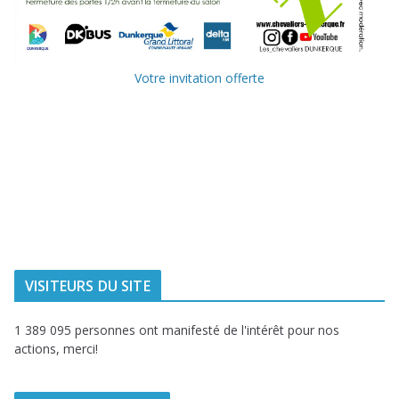
Votre invitation offerte
Ville de
Communauté
Dunkerque
Urbaine de
Dunkerque
Delta FM, radio
du littoral
VISITEURS DU SITE
1 389 095 personnes ont manifesté de l'intérêt pour nos
actions, merci!