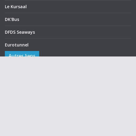
Le Kursaal
DK'Bus
DFDS Seaways
Eurotunnel
Autres liens
Activités sur le site
Annuaire des membres
Groupes réservés
Notice
Politique de confidentialité