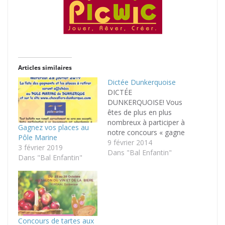
Articles similaires
Dictée Dunkerquoise
DICTÉE
DUNKERQUOISE! Vous
êtes de plus en plus
nombreux à participer à
Gagnez vos places au
notre concours « gagne
Pôle Marine
ta place pour le Bal »
9 février 2014
3 février 2019
mais vous êtes surtout
Dans "Bal Enfantin"
Dans "Bal Enfantin"
de plus en plus
nombreux à remplir nos
questionnaires en
famille… la correction
devient un vrai casse-
tête pour les Chevaliers.
Concours de tartes aux
2014 …année de la