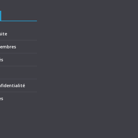
site
membres
és
fidentialité
es