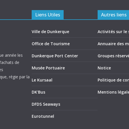
Liens Utiles
Autres liens
Ville de Dunkerque
Activités sur le 
Office de Tourisme
Annuaire des 
ue année les
Dunkerque Port Center
Groupes réserv
d’achats de
Musée Portuaire
Notice
es
ue, régie par la
Le Kursaal
Politique de con
DK'Bus
Mentions légal
DFDS Seaways
Eurotunnel