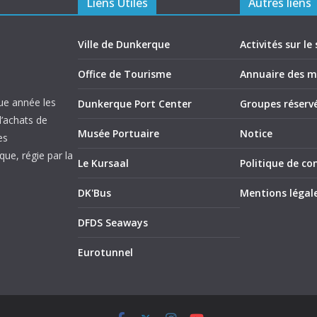
Liens Utiles
Autres liens
Ville de Dunkerque
Activités sur le 
Office de Tourisme
Annuaire des 
ue année les
Dunkerque Port Center
Groupes réserv
d’achats de
Musée Portuaire
Notice
es
ue, régie par la
Le Kursaal
Politique de con
DK'Bus
Mentions légal
DFDS Seaways
Eurotunnel