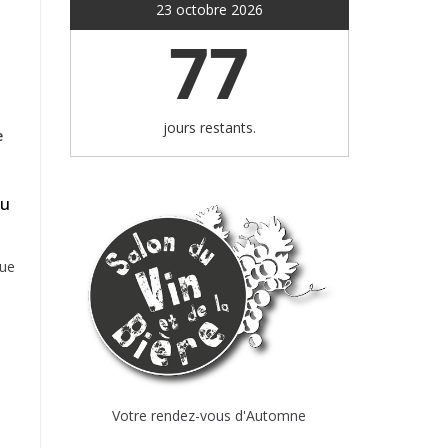
23 octobre 2026
77
jours restants.
e
au
vue
Votre rendez-vous d'Automne