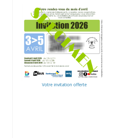
Votre invitation offerte
Ville de
Communa
Dunkerque
uté
Urbaine de
Delta FM,
Dunkerque
radio du
littoral