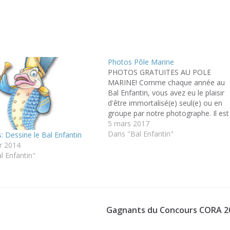
Photos Pôle Marine
PHOTOS GRATUITES AU POLE
MARINE! Comme chaque année au
Bal Enfantin, vous avez eu le plaisir
d'être immortalisé(e) seul(e) ou en
groupe par notre photographe. Il est
maintenant temps de venir récupére
5 mars 2017
vos clichés pour admirer le résultat 
Dans "Bal Enfantin"
: Dessine le Bal Enfantin
votre pose conjuguée avec l’œil d'un
er 2014
professionnel.! Les tirages papier
l Enfantin"
photos…
Gagnants du Concours CORA 2