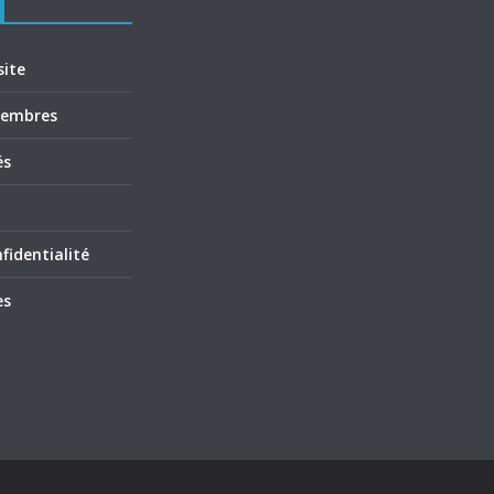
site
membres
és
fidentialité
es