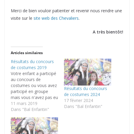
Merci de bien vouloir patienter et revenir nous rendre une
visite sur le
site web des Chevaliers
.
A très bientôt!
Articles similaires
Résultats du concours
de costumes 2019
Votre enfant a participé
au concours de
costumes ou vous avez
Résultats du concours
participé en groupe
de costumes 2024
mais vous n'avez pas eu
17 février 2024
l'occasion de voir les
11 mars 2019
Dans "Bal Enfantin"
résultats. Alors c'est ici
Dans "Bal Enfantin"
que ça se passe.