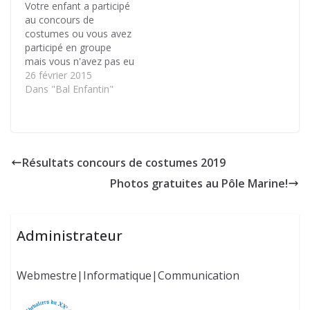
Votre enfant a participé
au concours de
costumes ou vous avez
participé en groupe
mais vous n'avez pas eu
l'occasion de voir les
26 février 2015
résultats. Alors c'est ici
Dans "Bal Enfantin"
que ça se passe.
Résultats concours de costumes 2019
Photos gratuites au Pôle Marine!
Administrateur
Webmestre|Informatique|Communication