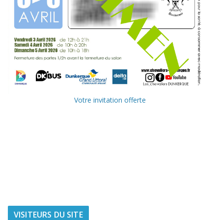
Votre invitation offerte
Ville de
Communauté
Dunkerque
Urbaine de
Dunkerque
Delta FM, radio
du littoral
VISITEURS DU SITE