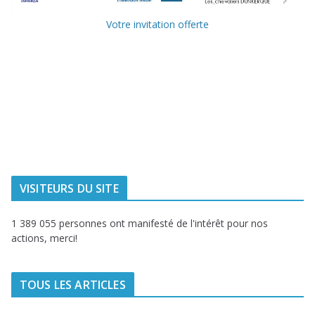
Votre invitation offerte
Ville de
Communauté
Dunkerque
Urbaine de
Dunkerque
Delta FM, radio
du littoral
VISITEURS DU SITE
1 389 055 personnes ont manifesté de l'intérêt pour nos
actions, merci!
TOUS LES ARTICLES