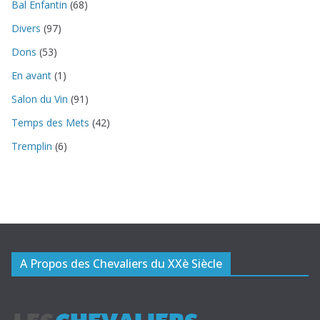
Bal Enfantin
(68)
Divers
(97)
Dons
(53)
En avant
(1)
Salon du Vin
(91)
Temps des Mets
(42)
Tremplin
(6)
A Propos des Chevaliers du XXè Siècle