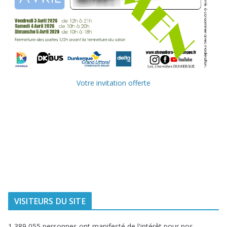
Votre invitation offerte
Ville de
Communauté
Dunkerque
Urbaine de
Dunkerque
Delta FM, radio
du littoral
VISITEURS DU SITE
1 389 055 personnes ont manifesté de l'intérêt pour nos