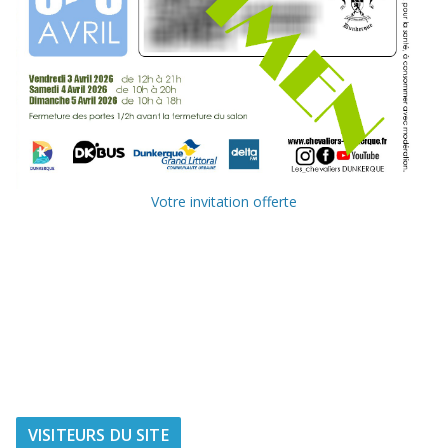
Votre invitation offerte
Ville de
Communauté
Dunkerque
Urbaine de
Dunkerque
Delta FM, radio
du littoral
VISITEURS DU SITE