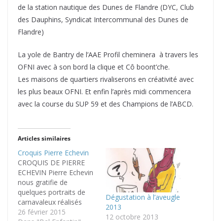
de la station nautique des Dunes de Flandre (DYC, Club
des Dauphins, Syndicat Intercommunal des Dunes de
Flandre)
La yole de Bantry de l’AAE Profil cheminera à travers les
OFNI avec à son bord la clique et Cô boont’che.
Les maisons de quartiers rivaliserons en créativité avec
les plus beaux OFNI. Et enfin l’après midi commencera
avec la course du SUP 59 et des Champions de l’ABCD.
Articles similaires
Croquis Pierre Echevin
CROQUIS DE PIERRE
ECHEVIN Pierre Echevin
nous gratifie de
quelques portraits de
Dégustation à l’aveugle
carnavaleux réalisés
2013
pendant le Bal Enfantin
26 février 2015
12 octobre 2013