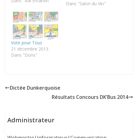
2015. Il s'agit ici
Dans "Bal Enfantin"
Dans "Salon du Vin"
d'enfants accompagnés
de leurs parents. Les
habitués retrouveront le
style habituel de Pierre
ainsi que certains
personnages connus. A
Vote pour Tous
la découverte des
21 décembre 2013
portraits!
Dans "Dons"
Dictée Dunkerquoise
Résultats Concours DK’Bus 2014
Administrateur
Webmestre|Informatique|Communication