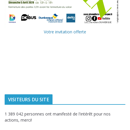
Votre invitation offerte
Ville de
Communauté
Dunkerque
Urbaine de
Dunkerque
Delta FM, radio
du littoral
VISITEURS DU SITE
1 389 042 personnes ont manifesté de l'intérêt pour nos
actions, merci!