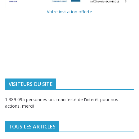
Votre invitation offerte
Ville de
Communauté
Dunkerque
Urbaine de
Dunkerque
Delta FM, radio
du littoral
VISITEURS DU SITE
1 389 095 personnes ont manifesté de l'intérêt pour nos
actions, merci!
TOUS LES ARTICLES