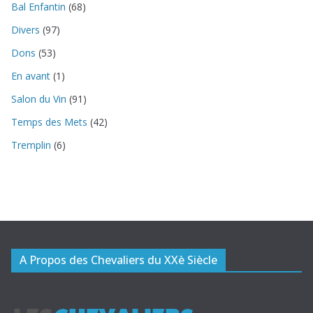
Bal Enfantin
(68)
Divers
(97)
Dons
(53)
En avant
(1)
Salon du Vin
(91)
Temps des Mets
(42)
Tremplin
(6)
A Propos des Chevaliers du XXè Siècle