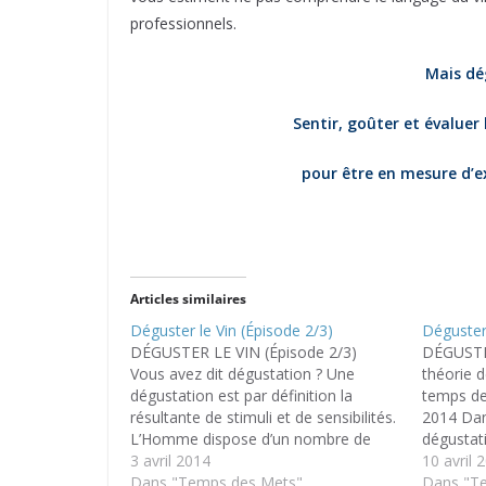
professionnels.
Mais dég
Sentir, goûter et évaluer
pour être en mesure d’e
Articles similaires
Déguster le Vin (Épisode 2/3)
Déguster 
DÉGUSTER LE VIN (Épisode 2/3)
DÉGUSTER
Vous avez dit dégustation ? Une
théorie d
dégustation est par définition la
temps de
résultante de stimuli et de sensibilités.
2014 Dan
L’Homme dispose d’un nombre de
dégustat
perceptions illimité, il est alors facile
3 avril 2014
théorie d
10 avril 
de comprendre que la dégustation
Dans "Temps des Mets"
verre par
Dans "T