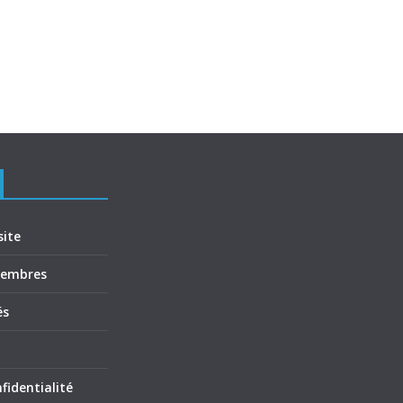
site
membres
és
fidentialité