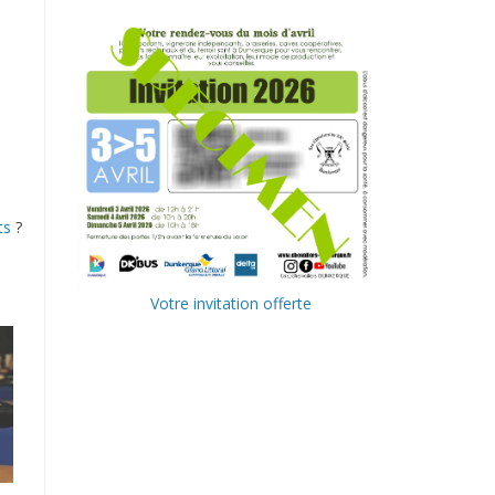
ts
?
Votre invitation offerte
Ville de
Communa
Dunkerque
uté
Urbaine de
Delta FM,
Dunkerque
radio du
littoral