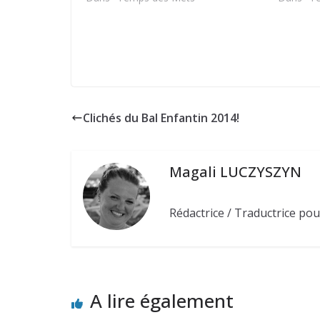
d’un vin est subjective tant sur le plan
nuances 
qualitatif que sur le…
Clichés du Bal Enfantin 2014!
Magali LUCZYSZYN
Rédactrice / Traductrice pou
A lire également