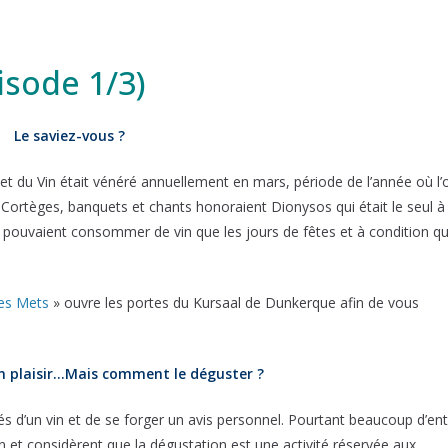
sode 1/3)
Le saviez-vous ?
et du Vin était vénéré annuellement en mars, période de l’année où l’
. Cortèges, banquets et chants honoraient Dionysos qui était le seul à
e pouvaient consommer de vin que les jours de fêtes et à condition qu’
es Mets
» ouvre les portes du Kursaal de Dunkerque afin de vous
un plaisir…Mais comment le déguster ?
és d’un vin et de se forger un avis personnel. Pourtant beaucoup d’ent
 et considèrent que la dégustation est une activité réservée aux