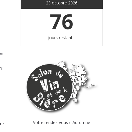
23 octobre 2026
76
jours restants.
on
il
Votre rendez-vous d'Automne
re