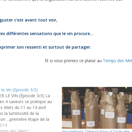
uster c’est avant tout voir,
 les différentes sensations que le vin procure…
xprimer son ressenti et surtout de partager.
Et si vous preniez ce plaisir au
Temps des Me
le Vin (Episode 3/3)
 LE VIN (Épisode 3/3) La
es 4 saveurs se pratique au
s Mets du 11 au 14 avril
s la luminosité de la
ion …première étape de la
es 4 saveurs En tenant le
2014
 le pied, apprivoisez les
emps des Mets"
Inscriptions Dégustation à l’aveugle