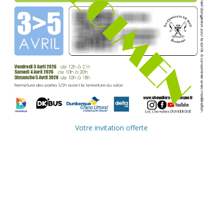
Votre invitation offerte
Ville de
Communauté
Dunkerque
Urbaine de
Dunkerque
Delta FM, radio
du littoral