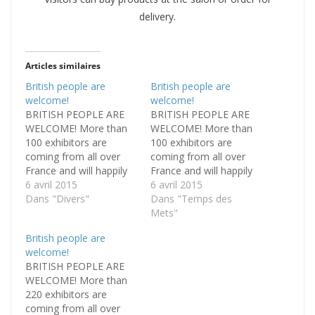
delivery.
Articles similaires
British people are
British people are
welcome!
welcome!
BRITISH PEOPLE ARE
BRITISH PEOPLE ARE
WELCOME! More than
WELCOME! More than
100 exhibitors are
100 exhibitors are
coming from all over
coming from all over
France and will happily
France and will happily
talk to visitors about
6 avril 2015
talk to visitors about
6 avril 2015
their region, their
Dans "Divers"
their region, their
Dans "Temps des
property and their
property and their
Mets"
production methods.
production methods.
British people are
They can give advice
They can give advice
welcome!
about how to use and
about how to use and
BRITISH PEOPLE ARE
conserve their produce
conserve their produce
WELCOME! More than
and wines. Virtually all
and wines. Virtually all
220 exhibitors are
the wine growers are
the wine growers are
coming from all over
referenced…
referenced…