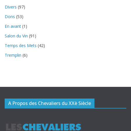
Divers
(97)
Dons
(53)
En avant
(1)
Salon du Vin
(91)
Temps des Mets
(42)
Tremplin
(6)
A Propos des Chevaliers du XXè Siècle