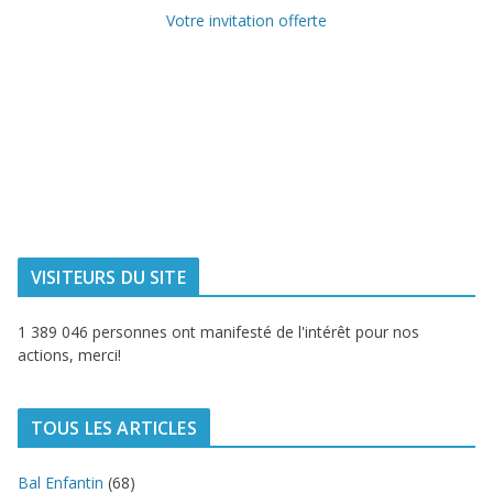
Votre invitation offerte
Ville de
Communauté
Dunkerque
Urbaine de
Dunkerque
Delta FM, radio
du littoral
VISITEURS DU SITE
1 389 046 personnes ont manifesté de l'intérêt pour nos
actions, merci!
TOUS LES ARTICLES
Bal Enfantin
(68)