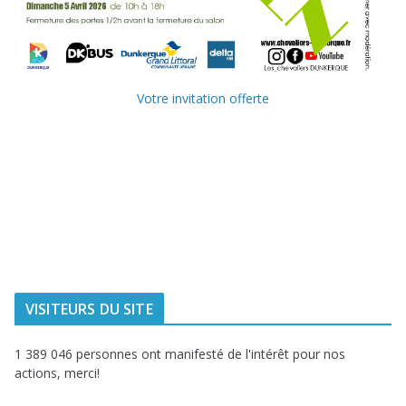
Votre invitation offerte
Ville de
Communauté
Dunkerque
Urbaine de
Dunkerque
Delta FM, radio
du littoral
VISITEURS DU SITE
1 389 046 personnes ont manifesté de l'intérêt pour nos
actions, merci!