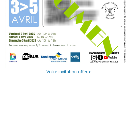
Votre invitation offerte
Ville de
Communauté
Dunkerque
Urbaine de
Dunkerque
Delta FM, radio
du littoral