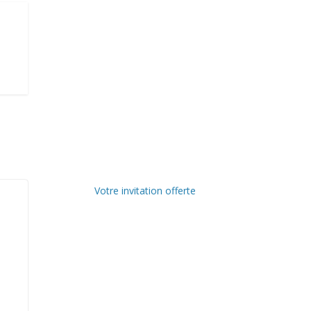
Votre invitation offerte
Ville de
Communa
Dunkerque
uté
Urbaine de
Delta FM,
Dunkerque
radio du
littoral