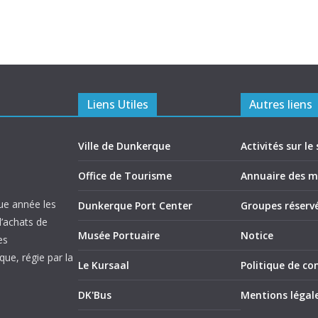
Liens Utiles
Autres liens
Ville de Dunkerque
Activités sur le 
Office de Tourisme
Annuaire des 
ue année les
Dunkerque Port Center
Groupes réserv
d’achats de
Musée Portuaire
Notice
es
ue, régie par la
Le Kursaal
Politique de con
DK'Bus
Mentions légal