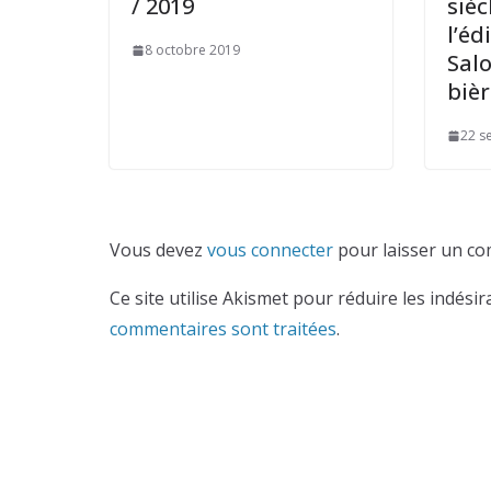
/ 2019
sièc
l’éd
8 octobre 2019
Salo
biè
22 s
Vous devez
vous connecter
pour laisser un co
Ce site utilise Akismet pour réduire les indésir
commentaires sont traitées
.