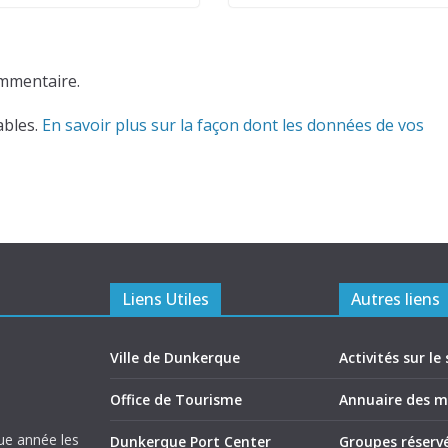
mmentaire.
ables.
En savoir plus sur la façon dont les données de vos
Liens Utiles
Autres liens
Ville de Dunkerque
Activités sur le 
Office de Tourisme
Annuaire des 
ue année les
Dunkerque Port Center
Groupes réserv