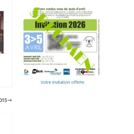
Votre invitation offerte
015
Ville de
Communa
Dunkerque
uté
Urbaine de
Delta FM,
Dunkerque
radio du
littoral