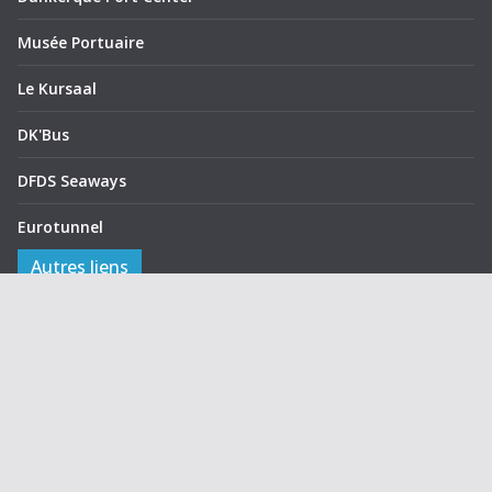
Musée Portuaire
Le Kursaal
DK'Bus
DFDS Seaways
Eurotunnel
Autres liens
Activités sur le site
Annuaire des membres
Groupes réservés
Notice