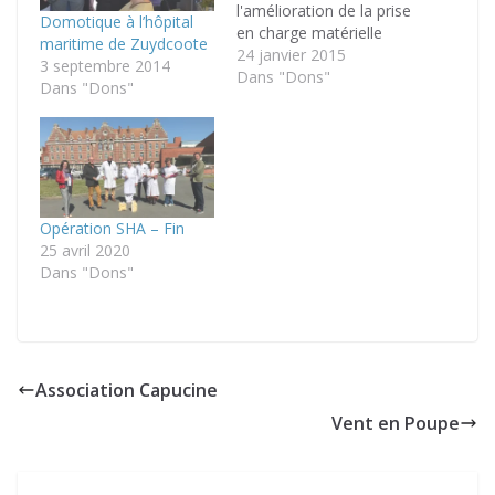
l'amélioration de la prise
Domotique à l’hôpital
en charge matérielle
maritime de Zuydcoote
des enfants et adultes
24 janvier 2015
3 septembre 2014
de l'institut
Dans "Dons"
Dans "Dons"
Vancauwenberghe à
Zuydcoote, ainsi que
celle des enfants du
service de la
rééducation pédiatrique
de l'hôpital maritime.
Opération SHA – Fin
Cette association
25 avril 2020
soumet des projets à
Dans "Dons"
d'autres associations
philanthropiques…
Association Capucine
Vent en Poupe