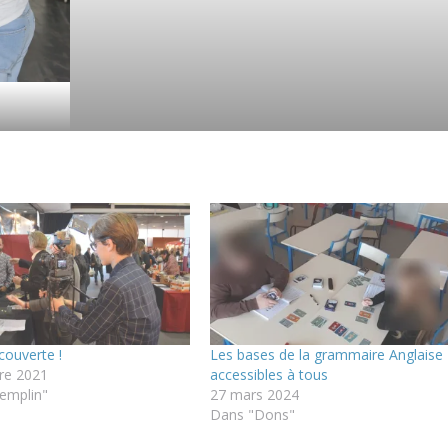
couverte !
Les bases de la grammaire Anglaise
re 2021
accessibles à tous
emplin"
27 mars 2024
Dans "Dons"