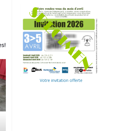
s!
Votre invitation offerte
Ville de
Communa
Dunkerque
uté
Urbaine de
Delta FM,
Dunkerque
radio du
littoral