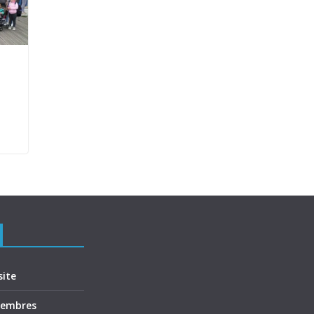
site
membres