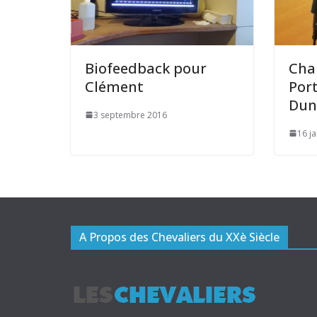
Biofeedback pour
Cha
Clément
Por
Dun
3 septembre 2016
16 j
A Propos des Chevaliers du XXè Siècle