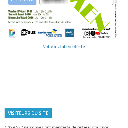
Votre invitation offerte
Ville de
Communauté
Dunkerque
Urbaine de
Dunkerque
Delta FM, radio
du littoral
VISITEURS DU SITE
1 389 532 personnes ont manifesté de l'intérêt pour nos