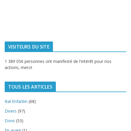
Ville de
Communauté
Dunkerque
Urbaine de
Dunkerque
Delta FM, radio
du littoral
VISITEURS DU SITE
1 389 056 personnes ont manifesté de l'intérêt pour nos
actions, merci!
TOUS LES ARTICLES
Bal Enfantin
(68)
Divers
(97)
Dons
(53)
En avant
(1)