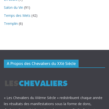
Salon du Vin
(91)
Temps des Mets
(42)
Tremplin
(6)
A Propos des Chevaliers du XXè Siècle
« Les Chevaliers du XXème Siècle » redistribuent chaque année
les résultats des manifestations sous la forme de dons,