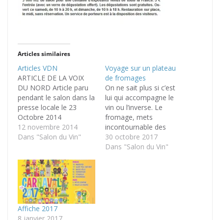
Articles similaires
Articles VDN
Voyage sur un plateau
ARTICLE DE LA VOIX
de fromages
DU NORD Article paru
On ne sait plus si c’est
pendant le salon dans la
lui qui accompagne le
presse locale le 23
vin ou l’inverse. Le
Octobre 2014
fromage, mets
12 novembre 2014
incontournable des
Dans "Salon du Vin"
planches apéritives,
30 octobre 2017
étale aussi ses
Dans "Salon du Vin"
spécificités au Salon du
vin et de la bière ce
week-end au Kursaal.
L’occasion de se
constituer un plateau
alléchant pour
Affiche 2017
conjuguer les arômes.
8 janvier 2017