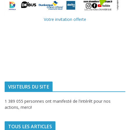
Votre invitation offerte
Ville de
Communauté
Dunkerque
Urbaine de
Dunkerque
Delta FM, radio
du littoral
VISITEURS DU SITE
1 389 055 personnes ont manifesté de l'intérêt pour nos
actions, merci!
TOUS LES ARTICLES