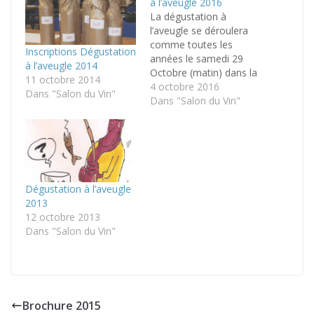
à l’aveugle 2016
La dégustation à
l’aveugle se déroulera
comme toutes les
Inscriptions Dégustation
années le samedi 29
à l’aveugle 2014
Octobre (matin) dans la
11 octobre 2014
limite de 200 places (*).
4 octobre 2016
Dans "Salon du Vin"
Nous vous rappelons
Dans "Salon du Vin"
qu’il est obligatoire
d’être inscrit pour y
participer. A ce titre,
vous recevrez pour
certains des formulaires
d’inscriptions par
Dégustation à l’aveugle
courrier à nous
2013
retourner. Il vous…
12 octobre 2013
Dans "Salon du Vin"
Brochure 2015