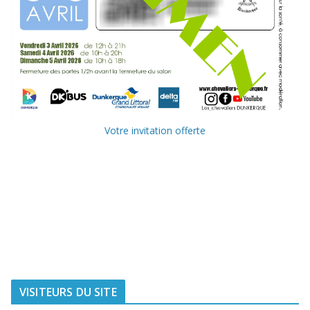
Votre invitation offerte
Ville de
Communauté
Dunkerque
Urbaine de
Dunkerque
Delta FM, radio
du littoral
VISITEURS DU SITE