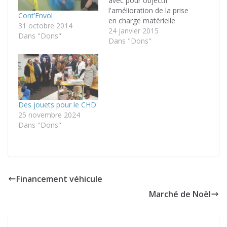
avec pour objectif
l'amélioration de la prise
Cont’Envol
en charge matérielle
31 octobre 2014
des enfants et adultes
24 janvier 2015
Dans "Dons"
de l'institut
Dans "Dons"
Vancauwenberghe à
Zuydcoote, ainsi que
celle des enfants du
service de la
rééducation pédiatrique
de l'hôpital maritime.
Des jouets pour le CHD
Cette association
25 novembre 2024
soumet des projets à
Dans "Dons"
d'autres associations
philanthropiques…
Financement véhicule
Marché de Noël