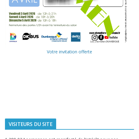
Votre invitation offerte
Ville de
Communauté
Dunkerque
Urbaine de
Dunkerque
Delta FM, radio
du littoral
VISITEURS DU SITE