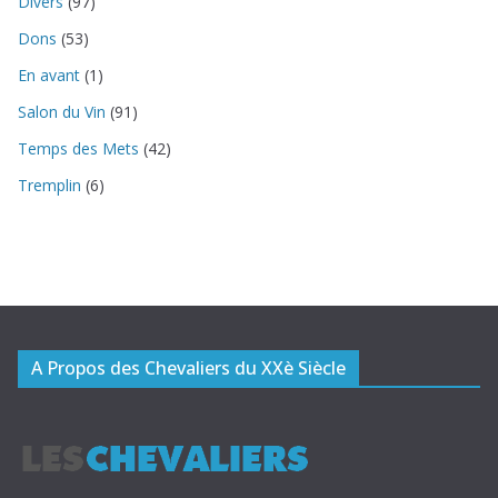
Divers
(97)
Dons
(53)
En avant
(1)
Salon du Vin
(91)
Temps des Mets
(42)
Tremplin
(6)
A Propos des Chevaliers du XXè Siècle