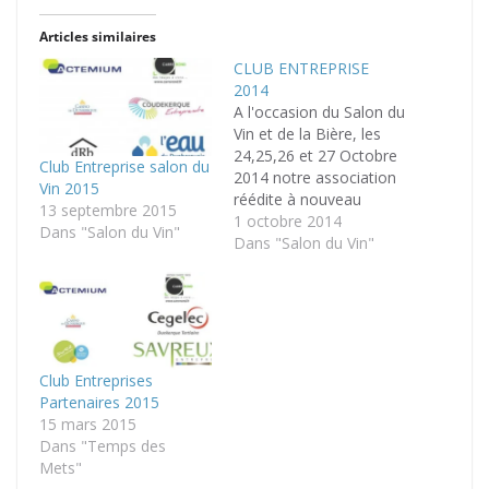
Articles similaires
CLUB ENTREPRISE
2014
A l'occasion du Salon du
Vin et de la Bière, les
24,25,26 et 27 Octobre
Club Entreprise salon du
2014 notre association
Vin 2015
réédite à nouveau
13 septembre 2015
l'opération "Club
1 octobre 2014
Dans "Salon du Vin"
Entreprises Partenaires"
Dans "Salon du Vin"
en vous proposant dès
à présent vos invitations
personnalisées et vos
places pour la
restauration du vendredi
midi. N'oubliez pas de
Club Entreprises
nous retourner la fiche…
Partenaires 2015
15 mars 2015
Dans "Temps des
Mets"