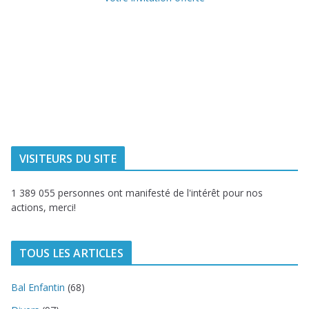
Ville de
Communauté
Dunkerque
Urbaine de
Dunkerque
Delta FM, radio
du littoral
VISITEURS DU SITE
1 389 055 personnes ont manifesté de l'intérêt pour nos
actions, merci!
TOUS LES ARTICLES
Bal Enfantin
(68)