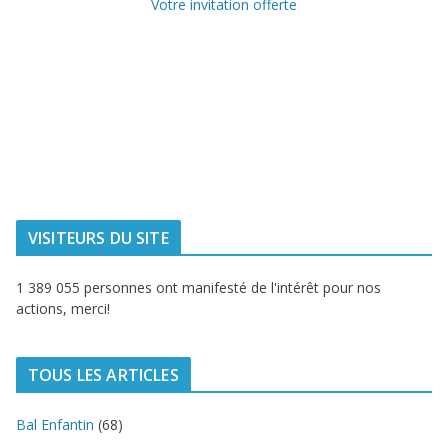
Votre invitation offerte
Ville de
Communauté
Dunkerque
Urbaine de
Dunkerque
Delta FM, radio
du littoral
VISITEURS DU SITE
1 389 055 personnes ont manifesté de l'intérêt pour nos
actions, merci!
TOUS LES ARTICLES
Bal Enfantin
(68)