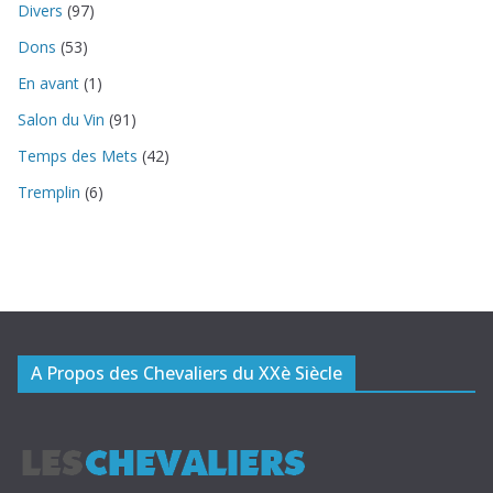
Divers
(97)
Dons
(53)
En avant
(1)
Salon du Vin
(91)
Temps des Mets
(42)
Tremplin
(6)
A Propos des Chevaliers du XXè Siècle