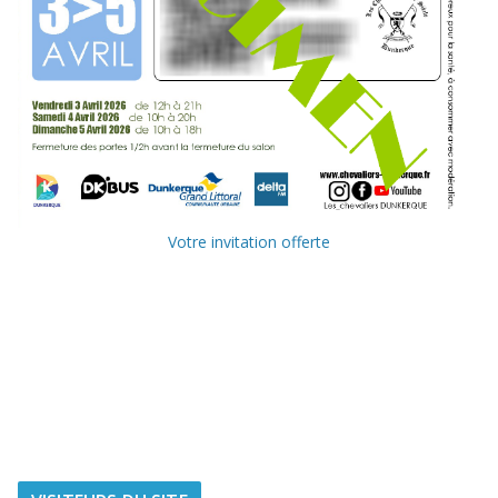
Votre invitation offerte
Ville de
Communauté
Dunkerque
Urbaine de
Dunkerque
Delta FM, radio
du littoral