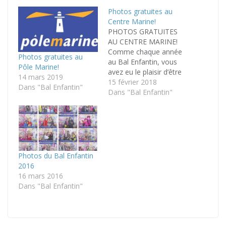
Photos gratuites au
Centre Marine!
PHOTOS GRATUITES
AU CENTRE MARINE!
Comme chaque année
Photos gratuites au
au Bal Enfantin, vous
Pôle Marine!
avez eu le plaisir d’être
14 mars 2019
immortalisé(e) seul(e)
15 février 2018
Dans "Bal Enfantin"
ou en groupe par notre
Dans "Bal Enfantin"
photographe. Il est
maintenant temps de
venir récupérer vos
clichés pour admirer le
résultat de votre pose
conjuguée avec l’œil
Photos du Bal Enfantin
d’un professionnel.! Les
2016
tirages papier photos…
16 mars 2016
Dans "Bal Enfantin"