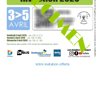
Votre invitation offerte
Ville de
Communauté
Dunkerque
Urbaine de
Dunkerque
Delta FM, radio
du littoral