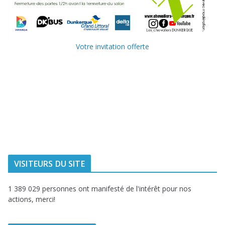
Votre invitation offerte
Ville de
Communauté
Dunkerque
Urbaine de
Dunkerque
Delta FM, radio
du littoral
VISITEURS DU SITE
1 389 029 personnes ont manifesté de l'intérêt pour nos
actions, merci!