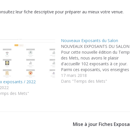
nsultez leur fiche descriptive pour préparer au mieux votre venue.
Nouveaux Exposants du Salon
NOUVEAUX EXPOSANTS DU SALON
Pour cette nouvelle édition du Temp
des Mets, nous avons le plaisir
d'accueillir 102 exposants à ce jour.
Parmi ces exposants, vos enseignes
habituelles mais aussi de nouvelles
17 mars 2018
choses à découvrir: Mas Amiel
Dans "Temps des Mets"
 exposants / 2022
(Maury) Domaine Sevigne Conty
 2022
(Côteaux d'Aix en Provence) Les
emps des Mets"
Viviers Du Logeo (Ostreiculteur)…
Mise à jour Fiches Expos