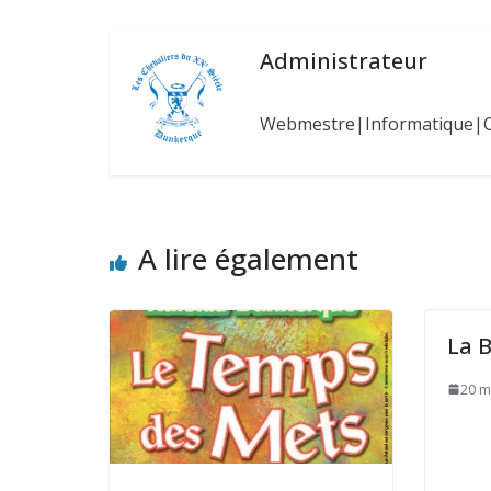
Administrateur
Webmestre|Informatique|
A lire également
La 
20 m