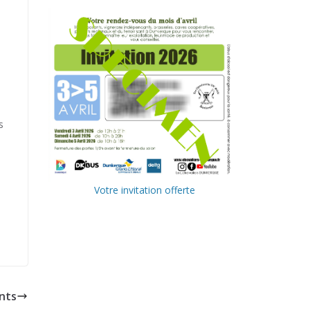
s
Votre invitation offerte
Ville de
Communa
Dunkerque
uté
Urbaine de
Delta FM,
Dunkerque
radio du
ants
littoral