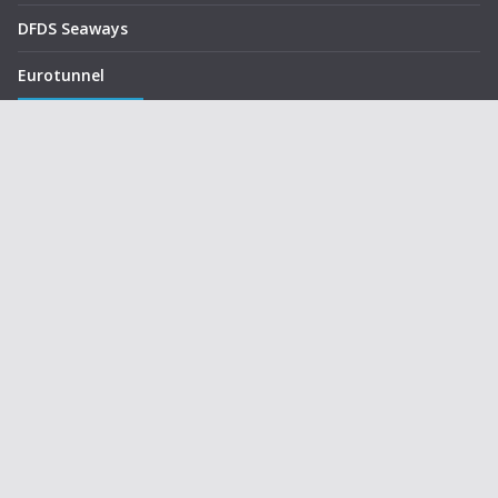
DFDS Seaways
Eurotunnel
Autres liens
Activités sur le site
Annuaire des membres
Groupes réservés
Notice
Politique de confidentialité
Mentions légales