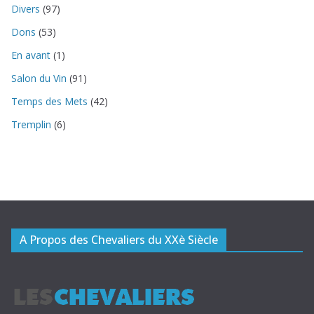
Divers
(97)
Dons
(53)
En avant
(1)
Salon du Vin
(91)
Temps des Mets
(42)
Tremplin
(6)
A Propos des Chevaliers du XXè Siècle