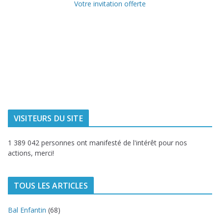
Votre invitation offerte
Ville de
Communauté
Dunkerque
Urbaine de
Dunkerque
Delta FM, radio
du littoral
VISITEURS DU SITE
1 389 042 personnes ont manifesté de l'intérêt pour nos
actions, merci!
TOUS LES ARTICLES
Bal Enfantin
(68)