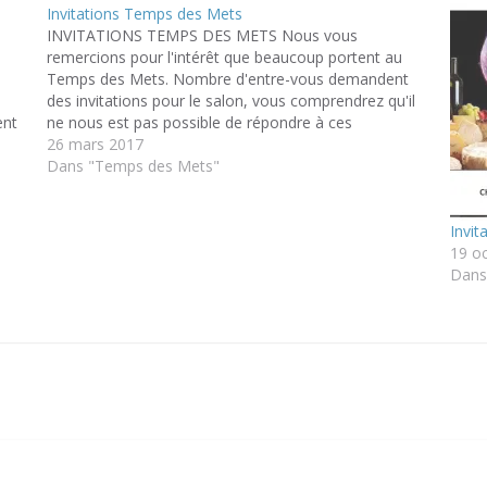
Invitations Temps des Mets
INVITATIONS TEMPS DES METS Nous vous
remercions pour l'intérêt que beaucoup portent au
Temps des Mets. Nombre d'entre-vous demandent
des invitations pour le salon, vous comprendrez qu'il
ent
ne nous est pas possible de répondre à ces
ur
demandes, toutefois voici différents moyens d'avoir
26 mars 2017
votre "précieux sésame": Vous êtes déjà venus au…
Dans "Temps des Mets"
Invit
19 o
Dans 