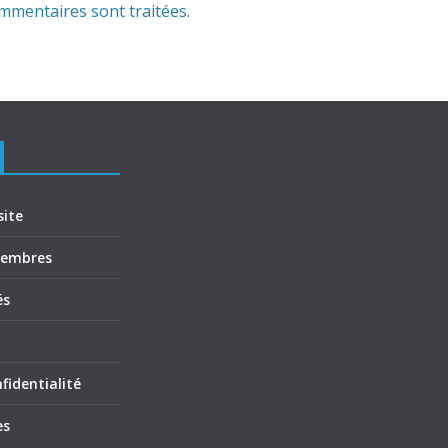
ommentaires sont traitées
.
site
membres
és
fidentialité
es