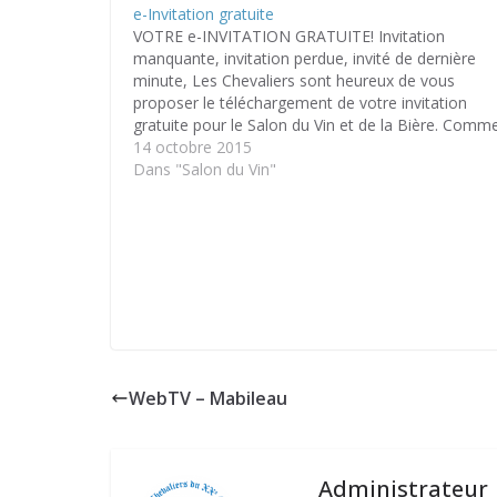
e-Invitation gratuite
VOTRE e-INVITATION GRATUITE! Invitation
manquante, invitation perdue, invité de dernière
minute, Les Chevaliers sont heureux de vous
proposer le téléchargement de votre invitation
gratuite pour le Salon du Vin et de la Bière. Comm
faire? Rien de plus simple: Créez-vous un compte s
14 octobre 2015
notre site si ce n'est pas encore…
Dans "Salon du Vin"
WebTV – Mabileau
Administrateur