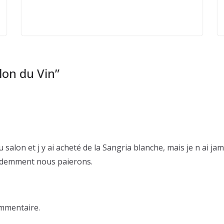
lon du Vin
”
u salon et j y ai acheté de la Sangria blanche, mais je n ai ja
videmment nous paierons.
mmentaire.