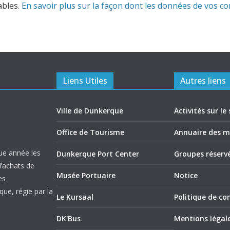
ables.
En savoir plus sur la façon dont les données de vos c
Liens Utiles
Autres liens
Ville de Dunkerque
Activités sur le 
Office de Tourisme
Annuaire des 
ue année les
Dunkerque Port Center
Groupes réserv
d’achats de
Musée Portuaire
Notice
es
ue, régie par la
Le Kursaal
Politique de con
DK'Bus
Mentions légal