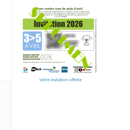
Votre invitation offerte
Ville de
Communa
Dunkerque
uté
Urbaine de
Delta FM,
Dunkerque
radio du
littoral