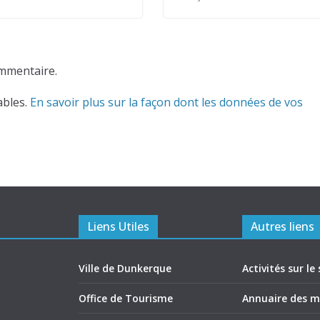
mmentaire.
ables.
En savoir plus sur la façon dont les données de vos
Liens Utiles
Autres liens
Ville de Dunkerque
Activités sur le 
Office de Tourisme
Annuaire des 