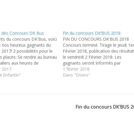
s des Concours DK Bus
Fin du concours DK’BUS 2018
nts du concours DK'Bus, voici
FIN DU CONCOURS DK'BUS 2018
de nos heureux gagnants du
Concours terminé. Tirage le jeudi 1e
2017! 2 possibilités pour le
Février 2018, publication des résulta
es places: Se rendre au bureau
le vendredi 2 Février 2018. Les
aliers aux heures de
gagnants seront informés par
ces Le Mardi matin de 10H
r 2017
affichage et par email pour venir
1 février 2018
 Jeudi matin de 10H à 12H Le
l Enfantin"
retirer leurs places au siège des
Dans "Divers"
 22 février de…
Chevaliers, 72 Avenue des Bains à
Dunkerque. Merci pour votre
participation!
Fin du concours DK’BUS 2