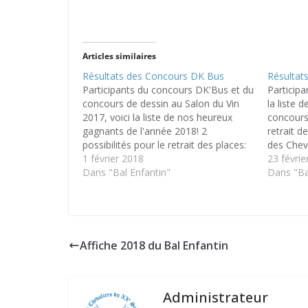
Articles similaires
Résultats des Concours DK Bus
Résultat
Participants du concours DK'Bus et du
Participa
concours de dessin au Salon du Vin
la liste 
2017, voici la liste de nos heureux
concours 
gagnants de l'année 2018! 2
retrait d
possibilités pour le retrait des places:
des Chev
Se rendre au bureau des Chevaliers
1 février 2018
permanen
23 févrie
aux heures de permanences Le
Dans "Bal Enfantin"
à 12H Le
Dans "Ba
vendredi 2 février de 10H à 12H et…
Mercredi
Affiche 2018 du Bal Enfantin
Administrateur