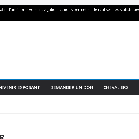
 afin d'améliorer votre navigation, et nous permettre de réaliser des statistiques
DEVENIR EXPOSANT
DEMANDER UN DON
CHEVALIERS
8