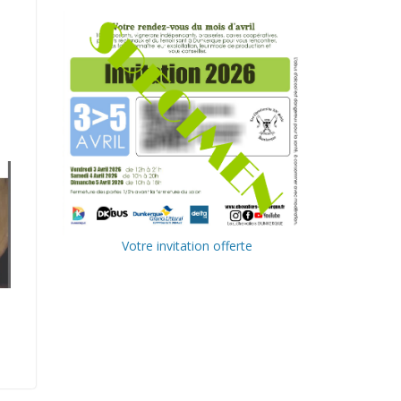
Votre invitation offerte
Ville de
Communa
Dunkerque
uté
Urbaine de
Delta FM,
Dunkerque
radio du
littoral