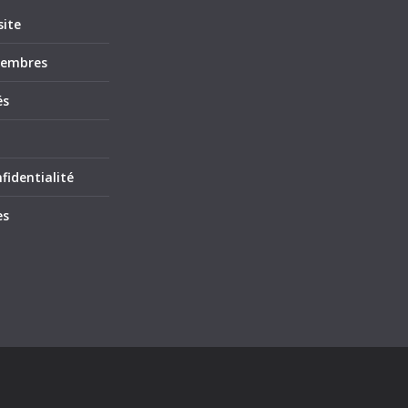
site
membres
és
fidentialité
es