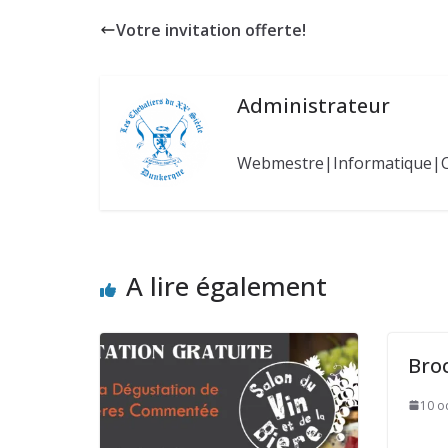
Votre invitation offerte!
Administrateur
Webmestre|Informatique|
A lire également
Bro
10 o