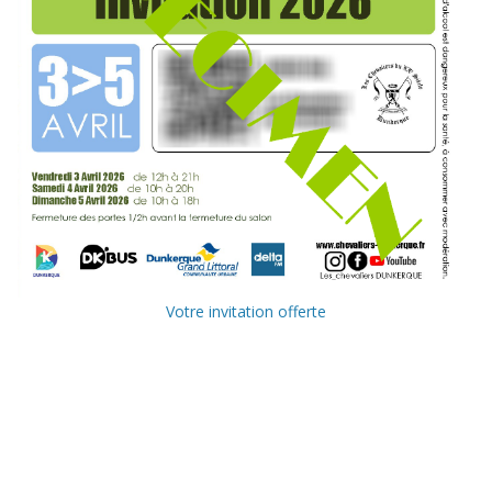
Votre invitation offerte
Ville de
Communauté
Dunkerque
Urbaine de
Dunkerque
Delta FM, radio
du littoral