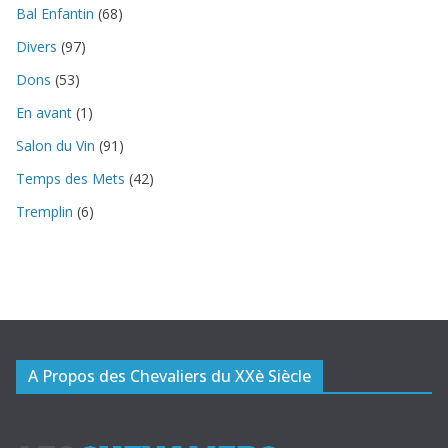
Bal Enfantin
(68)
Divers
(97)
Dons
(53)
En avant
(1)
Salon du Vin
(91)
Temps des Mets
(42)
Tremplin
(6)
A Propos des Chevaliers du XXè Siècle