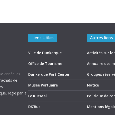
Liens Utiles
Autres liens
Ville de Dunkerque
Activités sur le 
Office de Tourisme
Annuaire des 
ue année les
Dunkerque Port Center
Groupes réserv
d’achats de
Musée Portuaire
Notice
es
ue, régie par la
Le Kursaal
Politique de con
DK'Bus
Mentions légal