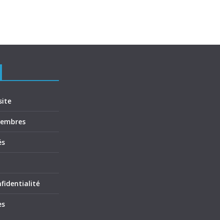
site
membres
és
fidentialité
es