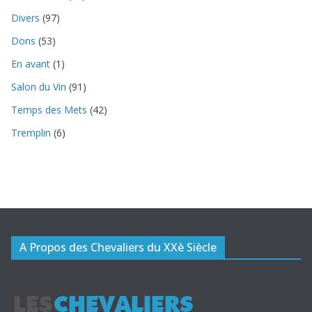
Divers
(97)
Dons
(53)
En avant
(1)
Salon du Vin
(91)
Temps des Mets
(42)
Tremplin
(6)
A Propos des Chevaliers du XXè Siècle