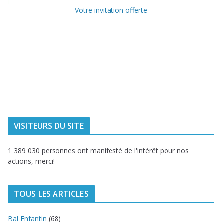
Votre invitation offerte
Ville de
Communauté
Dunkerque
Urbaine de
Dunkerque
Delta FM, radio
du littoral
VISITEURS DU SITE
1 389 030 personnes ont manifesté de l'intérêt pour nos
actions, merci!
TOUS LES ARTICLES
Bal Enfantin
(68)