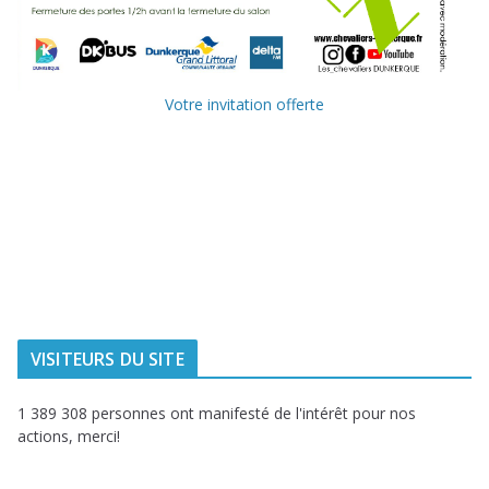
Votre invitation offerte
Ville de
Communauté
Dunkerque
Urbaine de
Dunkerque
Delta FM, radio
du littoral
VISITEURS DU SITE
1 389 308 personnes ont manifesté de l'intérêt pour nos
actions, merci!