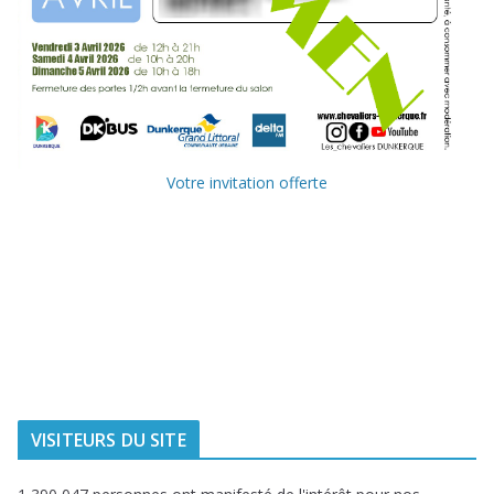
Votre invitation offerte
Ville de
Communauté
Dunkerque
Urbaine de
Dunkerque
Delta FM, radio
du littoral
VISITEURS DU SITE