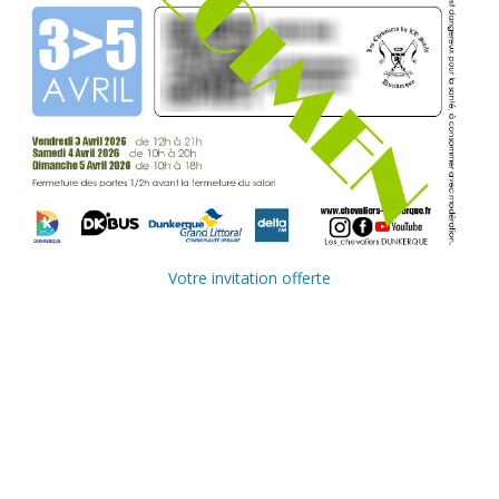
Votre invitation offerte
Ville de
Communauté
Dunkerque
Urbaine de
Dunkerque
Delta FM, radio
du littoral