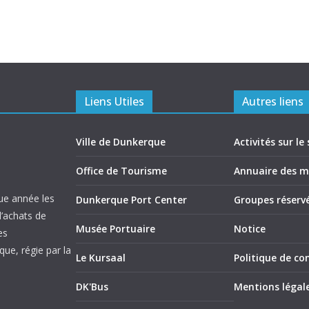
Liens Utiles
Autres liens
Ville de Dunkerque
Activités sur le 
Office de Tourisme
Annuaire des 
ue année les
Dunkerque Port Center
Groupes réserv
d’achats de
Musée Portuaire
Notice
es
ue, régie par la
Le Kursaal
Politique de con
DK'Bus
Mentions légal