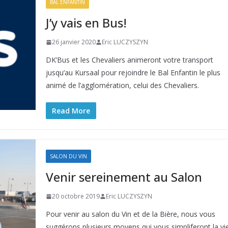
BAL ENFANTIN
J’y vais en Bus!
26 janvier 2020
Eric LUCZYSZYN
DK’Bus et les Chevaliers animeront votre transport
jusqu’au Kursaal pour rejoindre le Bal Enfantin le plus
animé de l’agglomération, celui des Chevaliers.
Read More
SALON DU VIN
Venir sereinement au Salon
20 octobre 2019
Eric LUCZYSZYN
Pour venir au salon du Vin et de la Bière, nous vous
suggérons plusieurs moyens qui vous simpliferont la vi