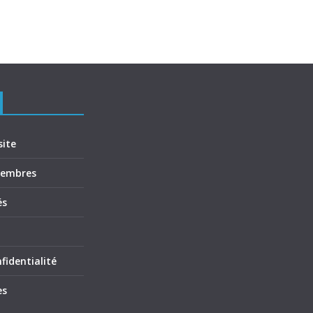
site
membres
és
fidentialité
es