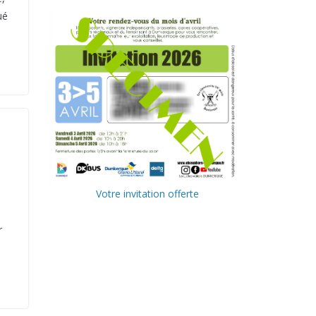
ué
Votre invitation offerte
r
Ville de
Communa
Dunkerque
uté
Urbaine de
Delta FM,
Dunkerque
radio du
littoral