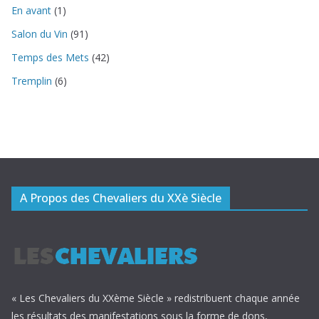
En avant
(1)
Salon du Vin
(91)
Temps des Mets
(42)
Tremplin
(6)
A Propos des Chevaliers du XXè Siècle
« Les Chevaliers du XXème Siècle » redistribuent chaque année
les résultats des manifestations sous la forme de dons,