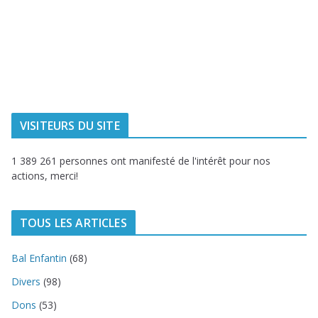
Ville de
Communauté
Dunkerque
Urbaine de
Dunkerque
Delta FM, radio
du littoral
VISITEURS DU SITE
1 389 261 personnes ont manifesté de l'intérêt pour nos
actions, merci!
TOUS LES ARTICLES
Bal Enfantin
(68)
Divers
(98)
Dons
(53)