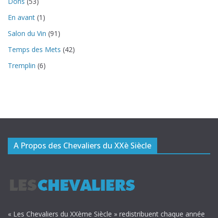
Dons
(53)
En avant
(1)
Salon du Vin
(91)
Temps des Mets
(42)
Tremplin
(6)
A Propos des Chevaliers du XXè Siècle
« Les Chevaliers du XXème Siècle » redistribuent chaque année