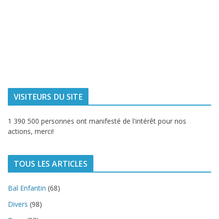
Ville de
Communauté
Dunkerque
Urbaine de
Dunkerque
Delta FM, radio
du littoral
VISITEURS DU SITE
1 390 500 personnes ont manifesté de l'intérêt pour nos
actions, merci!
TOUS LES ARTICLES
Bal Enfantin
(68)
Divers
(98)