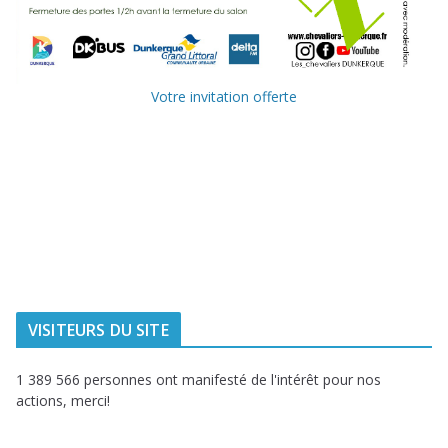
Votre invitation offerte
Ville de
Communauté
Dunkerque
Urbaine de
Dunkerque
Delta FM, radio
du littoral
VISITEURS DU SITE
1 389 566 personnes ont manifesté de l'intérêt pour nos
actions, merci!