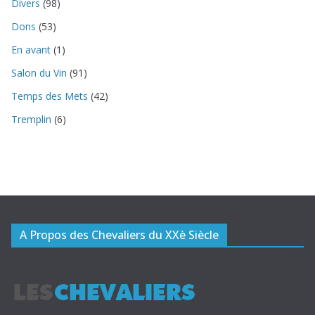
Divers
(98)
Dons
(53)
En avant
(1)
Salon du Vin
(91)
Temps des Mets
(42)
Tremplin
(6)
A Propos des Chevaliers du XXè Siècle