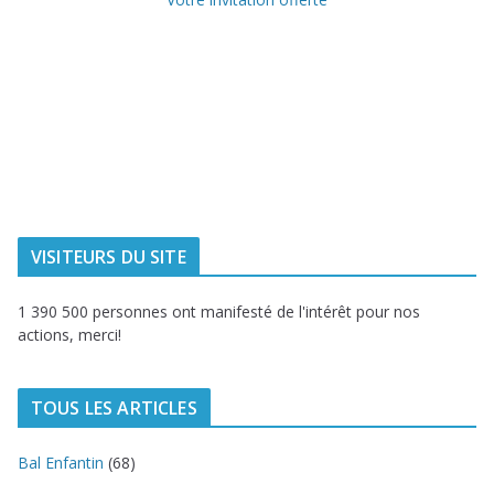
Ville de
Communauté
Dunkerque
Urbaine de
Dunkerque
Delta FM, radio
du littoral
VISITEURS DU SITE
1 390 500 personnes ont manifesté de l'intérêt pour nos
actions, merci!
TOUS LES ARTICLES
Bal Enfantin
(68)